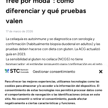
free por moda”: cómo
diferenciar y qué pruebas
valen
17 de marzo de 2026
La celiaquía es autoinmune y se diagnostica con serología y
confirmación (habitualmente biopsia duodenal en adultos) y las
pruebas deben hacerse con dieta con gluten. La ACG actualizó
guía en 2023.
La sensibilidad al gluten no celíaca (NCGS) no tiene
biomarcador; el estándar propuesto para confirmación es el reto
doble ciego con gluten/placebo (criterios de Salerno).
Gestionar consentimiento
Leer más
Para ofrecer las mejores experiencias, utilizamos tecnologías como las
cookies para almacenar y/o acceder a la información del dispositivo. El
consentimiento de estas tecnologías nos permitirá procesar datos como
el comportamiento de navegación o las identificaciones únicas en este
sitio. No consentir o retirar el consentimiento, puede afectar
1
2
3
4
negativamente a ciertas características y funciones.