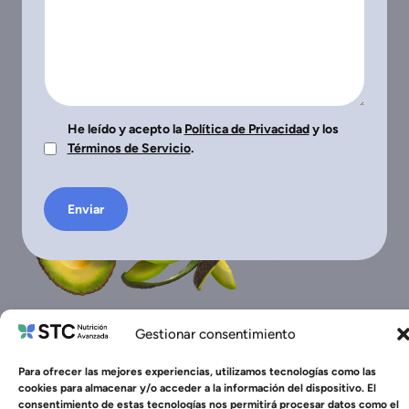
He leído y acepto la
Política de Privacidad
y los
Términos de Servicio
.
Gestionar consentimiento
Para ofrecer las mejores experiencias, utilizamos tecnologías como las
cookies para almacenar y/o acceder a la información del dispositivo. El
STC Nutrición Avanzada, Todos los derechos reservados 2025
consentimiento de estas tecnologías nos permitirá procesar datos como el