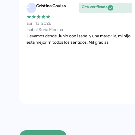
M
Magdalena Amigo
Cita verificada
febrero 2, 2026
Isabel Soria Medina
hijo
Acudí a la consulta de Isabel por un problema digestivo.
Es una gran profesional que empatiza con el paciente y
te transmite seguridad. He tenido mi segunda consulta
y la mejoría que tengo es tan grande que después de
tantos años con mi problema y que nadie me daba
solución que la recomiendo sin dudarlo.