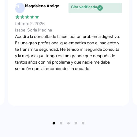
P
Patricia Mampel
Cita verificada
Gallifa
diciembre 1, 2025
Isabel Soria Medina
Mi digestóloga me recomendó buscar una nutricionista
para tratar la hinchazón y el dolor abdominal que sufría
por inflamación digestiva desde hacía año y medio.
Encontré a Isabel y fue todo un acierto: con las pruebas
médicas que llevé y la descripción de todos los
síntomas, diseñamos un tratamiento progresivo y los
resultados se notaron desde el primer mes.
Seguimiento personalizado y trato excelente. ¡100%
recomendada!