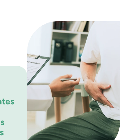
ntes
as
s