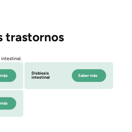
s trastornos
intestinal.
Disbiosis
 más
Saber más
intestinal
 más