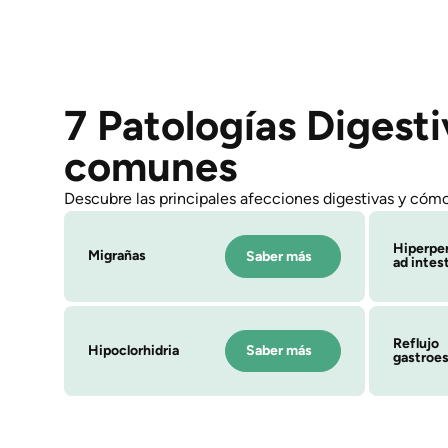
7 Patologías Digesti
comunes
Descubre las principales afecciones digestivas y cómo
Hiperpe
Migrañas
Saber más
ad intest
Reflujo
Hipoclorhidria
Saber más
gastroe