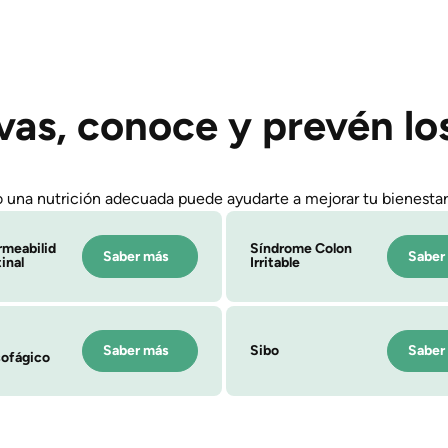
vas, conoce y prevén lo
 una nutrición adecuada puede ayudarte a mejorar tu bienestar 
rmeabilid
Síndrome Colon
Saber más
Saber
inal
Irritable
Sibo
Saber más
Saber
sofágico