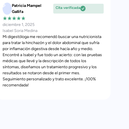
M
Maria del Carmen
D
Cita verificada
marzo 2, 2025
abril
Laura Hernández Alcázar •Tratamiento nutricional de
Laur
patología digestiva
Es m
Agradecida por siempre, ojalá que fueran conscientes
Se a
todos con mi patología de la existencia de Laura y Soria
Adem
Te Cuida, que van más allá, buscando la causa, tratarla y
eliminar así la patología y no como la medicina actual
que solo van a paliar los síntomas con fármacos.